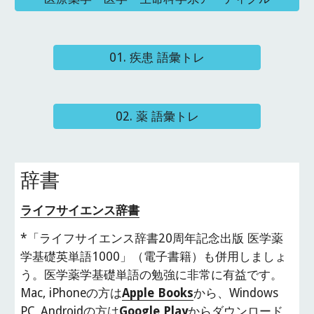
01. 疾患 語彙トレ
02. 薬 語彙トレ
辞書
ライフサイエンス辞書
*「ライフサイエンス辞書20周年記念出版 医学薬
学基礎英単語1000」（電子書籍）も併用しましょ
う。医学薬学基礎単語の勉強に非常に有益です。
Mac, iPhoneの方は
Apple Books
から、Windows 
PC, Androidの方は
Google Play
からダウンロード